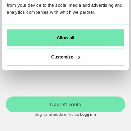
Jeg har lest og godkjent Yabies
Generelle vilkår & vilkår for
from your device to the social media and advertising and
betalingstjenesten
.
analytics companies with which we partner.
Jeg har lest og forstått Yabies
Personvernpolicy
.
Allow all
Customize
Opprett konto
Jeg har allerede en konto
Logg inn