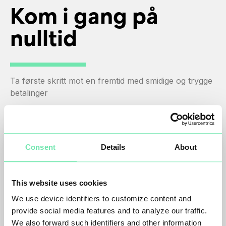
Kom i gang på
nulltid
Ta første skritt mot en fremtid med smidige og trygge
betalinger
Opprett konto
Navn (for- og etternavn)
Consent
Details
About
Epost (eksempel@epost.no)
This website uses cookies
Psst!
Hold øye med innboksen din – vi sender deg en mail
We use device identifiers to customize content and
med aktiveringsinstruksjoner
provide social media features and to analyze our traffic.
We also forward such identifiers and other information